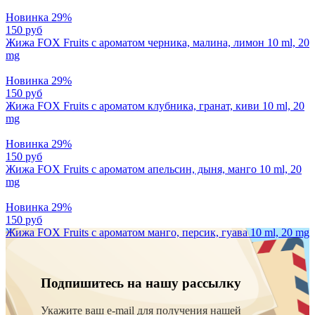
Новинка
29%
150 руб
Жижа FOX Fruits с ароматом черника, малина, лимон 10 ml, 20
mg
Новинка
29%
150 руб
Жижа FOX Fruits с ароматом клубника, гранат, киви 10 ml, 20
mg
Новинка
29%
150 руб
Жижа FOX Fruits с ароматом апельсин, дыня, манго 10 ml, 20
mg
Новинка
29%
150 руб
Жижа FOX Fruits с ароматом манго, персик, гуава 10 ml, 20 mg
Подпишитесь на нашу рассылку
Укажите ваш e-mail для получения нашей