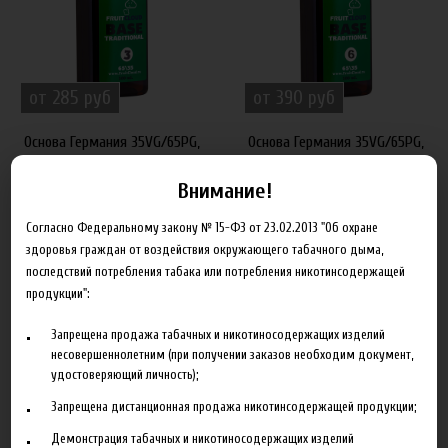
от 285 руб
от 390 руб
Основа Германия 35VG/65PG,
Основа Германия 35VG/65PG,
3 мг
6 мг
Внимание!
Согласно Федеральному закону № 15-ФЗ от 23.02.2013 "Об охране
здоровья граждан от воздействия окружающего табачного дыма,
последствий потребления табака или потребления никотинсодержащей
продукции":
Запрещена продажа табачных и никотиносодержащих изделий
несовершеннолетним (при получении заказов необходим документ,
удостоверяющий личность);
от 550 руб
от 725 руб
Запрещена дистанционная продажа никотинсодержащей продукции;
Основа Германия 35VG/65PG,
Основа Германия 35VG/65PG,
Демонстрация табачных и никотиносодержащих изделий