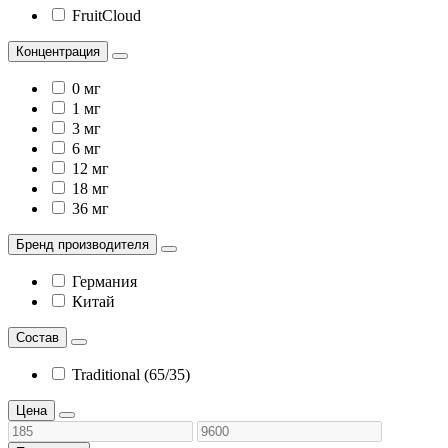
FruitCloud
Концентрация
0 мг
1 мг
3 мг
6 мг
12 мг
18 мг
36 мг
Бренд производителя
Германия
Китай
Состав
Traditional (65/35)
Цена