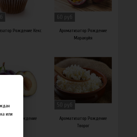
б
60 руб
затор Рождение Кекс
Ароматизатор Рождение
Маракуйя
б
50 руб
аждан
ка или
атизатор Рождение
Ароматизатор Рождение
Слива
Творог