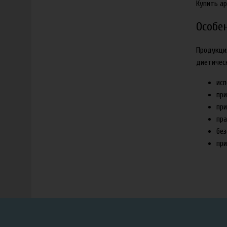
Купить а
Особе
Продукци
диетичес
исп
при
при
пра
без
при