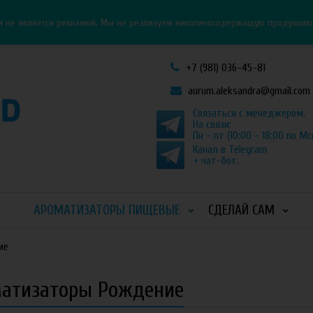
Личный кабинет
Как оформить заказ
и не является рекламой. Мы не реализуем никотиносодержащую продукцию и
+7 (981) 036-45-81
aurum.aleksandra@gmail.com
Связаться с менеджером.
На связи:
Пн - пт (10:00 - 18:00 по Мс
Канал в Telegram
+ чат-бот.
АРОМАТИЗАТОРЫ ПИЩЕВЫЕ
СДЕЛАЙ САМ
ие
атизаторы Рождение