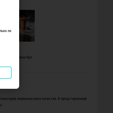
лько по
б
тизатор Тобакко Кул
Эппл
тизаторов первоклассного качества. В представленной
ы.