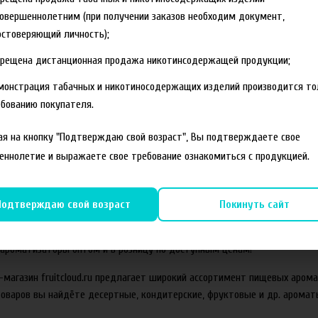
овершеннолетним (при получении заказов необходим документ,
стоверяющий личность);
прещена дистанционная продажа никотинсодержащей продукции;
монстрация табачных и никотиносодержащих изделий производится то
бованию покупателя.
60 руб
90 ру
я на кнопку "Подтверждаю свой возраст", Вы подтверждаете свое
еннолетие и выражаете свое требование ознакомиться с продукцией.
изатор Рождение
Ароматизатор Рождение
Арома
орожный крем
Тоник
Подтверждаю свой возраст
Покинуть сайт
ть по
ароматизаторы оптом и в розницу по доступным ценам!
магазин fruitcloud.ru предлагает широкий ассортимент пищевых арома
товаров вы найдёте десертные, кондитерские, фруктовые и др. аромат