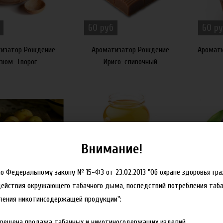
60 руб
60 ру
изатор Рождение
Ароматизатор Рождение
Аромати
зюм-Творог
Ирисо-сливочный
Внимание!
60 руб
60 ру
но Федеральному закону № 15-ФЗ от 23.02.2013 "Об охране здоровья гр
действия окружающего табачного дыма, последствий потребления таба
изатор Рождение
Ароматизатор Рождение Мёд
Аром
ления никотинсодержащей продукции":
Марула
прещена продажа табачных и никотиносодержащих изделий