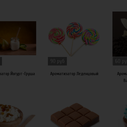
90 руб
60 ру
затор Йогурт-Груша
Ароматизатор Леденцовый
Аром
В