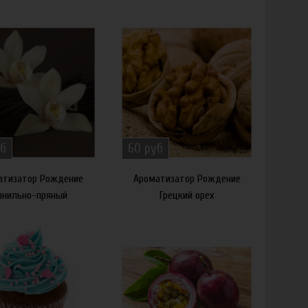
б
60 руб
атизатор Рождение
Ароматизатор Рождение
анильно-пряный
Грецкий орех