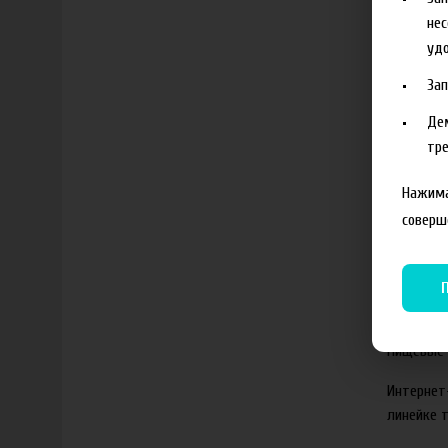
нес
удо
За
Де
тре
50 руб
Нажима
соверш
Аромат
Тв
Показыва
Пищевые 
Интернет-
линейке 