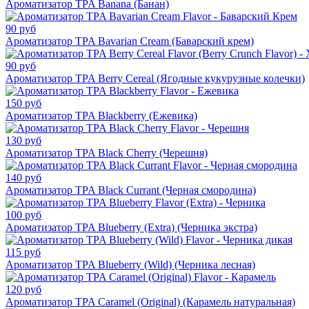
Ароматизатор TPA Banana (Банан)
90 руб
Ароматизатор TPA Bavarian Cream (Баварский крем)
90 руб
Ароматизатор TPA Berry Cereal (Ягодные кукурузные колечки)
150 руб
Ароматизатор TPA Blackberry (Ежевика)
130 руб
Ароматизатор TPA Black Cherry (Черешня)
140 руб
Ароматизатор TPA Black Currant (Черная смородина)
100 руб
Ароматизатор TPA Blueberry (Extra) (Черника экстра)
115 руб
Ароматизатор TPA Blueberry (Wild) (Черника лесная)
120 руб
Ароматизатор TPA Caramel (Original) (Карамель натуральная)