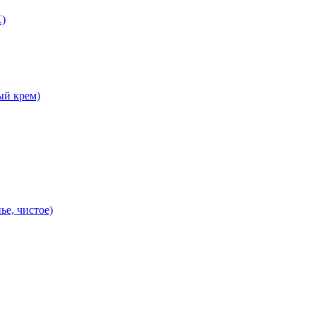
X)
ый крем)
ье, чистое)