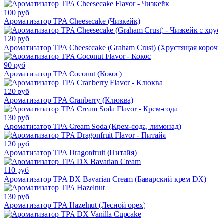
100 руб
Ароматизатор TPA Cheesecake (Чизкейк)
120 руб
Ароматизатор TPA Cheesecake (Graham Crust) (Хрустящая короч
90 руб
Ароматизатор TPA Coconut (Кокос)
120 руб
Ароматизатор TPA Cranberry (Клюква)
130 руб
Ароматизатор TPA Cream Soda (Крем-сода, лимонад)
120 руб
Ароматизатор TPA Dragonfruit (Питайя)
110 руб
Ароматизатор TPA DX Bavarian Cream (Баварский крем DX)
130 руб
Ароматизатор TPA Hazelnut (Лесной орех)