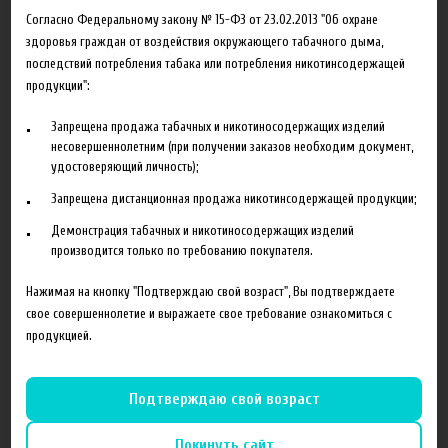
Согласно Федеральному закону № 15-ФЗ от 23.02.2013 "Об охране
Добавить в сравнение
здоровья граждан от воздействия окружающего табачного дыма,
последствий потребления табака или потребления никотинсодержащей
продукции":
Запрещена продажа табачных и никотиносодержащих изделий
несовершеннолетним (при получении заказов необходим документ,
удостоверяющий личность);
Запрещена дистанционная продажа никотинсодержащей продукции;
Описание
Характеристики
Отзывы
Демонстрация табачных и никотиносодержащих изделий
производится только по требованию покупателя.
Пищевой Ароматизатор TPA Watermelon предназначен для
производства самодельных жидкостей для электронных
Нажимая на кнопку "Подтверждаю свой возраст", Вы подтверждаете
сигарет.
свое совершеннолетие и выражаете свое требование ознакомиться с
продукцией.
Купить Ароматизатор TPA Watermelon вы можете в нашем
интернет-магазине как оптом так и в розницу с доставкой по
всей России.
Подтверждаю свой возраст
Покинуть сайт