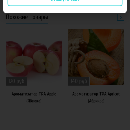
Похожие товары
120 руб
140 руб
Ароматизатор TPA Apple
Ароматизатор TPA Apricot
(Яблоко)
(Абрикос)