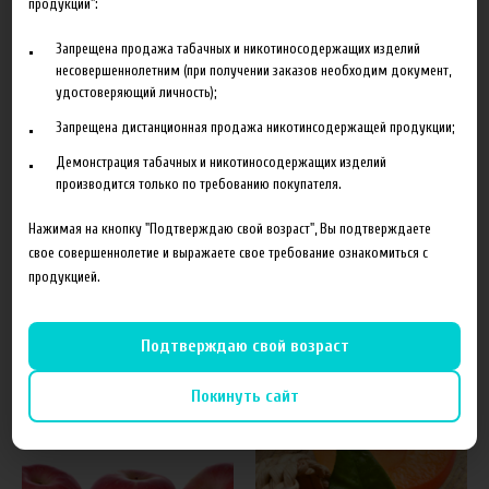
продукции":
Запрещена продажа табачных и никотиносодержащих изделий
несовершеннолетним (при получении заказов необходим документ,
удостоверяющий личность);
Характеристики
Отзывы
Запрещена дистанционная продажа никотинсодержащей продукции;
Демонстрация табачных и никотиносодержащих изделий
Производитель
The Perfumer's Apprentice
производится только по требованию покупателя.
Объем
10 мл
Нажимая на кнопку "Подтверждаю свой возраст", Вы подтверждаете
Гарантия
б/г
свое совершеннолетие и выражаете свое требование ознакомиться с
продукцией.
Подтверждаю свой возраст
Похожие товары
Покинуть сайт