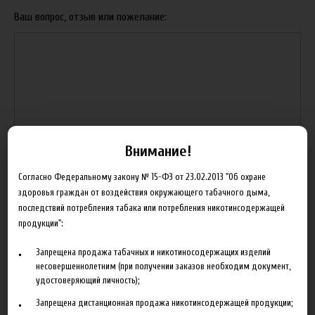
Ваш вопрос, отзыв или пожелание:
Внимание!
Согласно Федеральному закону № 15-ФЗ от 23.02.2013 "Об охране
Адрес для получения ответа:
здоровья граждан от воздействия окружающего табачного дыма,
последствий потребления табака или потребления никотинсодержащей
продукции":
Ответ поступит на указанный e-mail.
Запрещена продажа табачных и никотиносодержащих изделий
несовершеннолетним (при получении заказов необходим документ,
удостоверяющий личность);
Запрещена дистанционная продажа никотинсодержащей продукции;