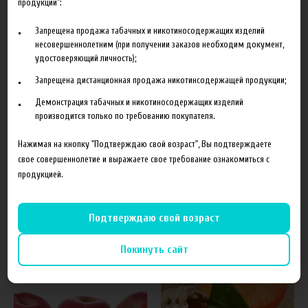
продукции":
Запрещена продажа табачных и никотиносодержащих изделий
несовершеннолетним (при получении заказов необходим документ,
удостоверяющий личность);
Характеристики
Отзывы
Запрещена дистанционная продажа никотинсодержащей продукции;
Демонстрация табачных и никотиносодержащих изделий
Производитель
The Perfumer's Apprentice
производится только по требованию покупателя.
Объем
10 мл
Нажимая на кнопку "Подтверждаю свой возраст", Вы подтверждаете
Гарантия
б/г
свое совершеннолетие и выражаете свое требование ознакомиться с
продукцией.
Подтверждаю свой возраст
Похожие товары
Покинуть сайт