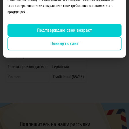
свое совершеннолетие и выражаете свое требование ознакомиться с
продукцией.
Характеристики
Отзывы
Подтверждаю свой возраст
Покинуть сайт
Производитель
FruitCloud
Концентрация
18 мг
Бренд производителя
Германия
Состав
Traditional (65/35)
Подпишитесь на нашу рассылку