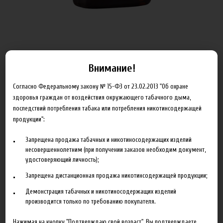
Внимание!
ОБЪЁМ
Согласно Федеральному закону № 15-ФЗ от 23.02.2013 "Об охране
здоровья граждан от воздействия окружающего табачного дыма,
последствий потребления табака или потребления никотинсодержащей
Артикул:
m_traditional_18_100
продукции":
725.00 руб
Запрещена продажа табачных и никотиносодержащих изделий
несовершеннолетним (при получении заказов необходим документ,
В корзину
удостоверяющий личность);
Запрещена дистанционная продажа никотинсодержащей продукции;
Добавить в сравнение
Демонстрация табачных и никотиносодержащих изделий
производится только по требованию покупателя.
Нажимая на кнопку "Подтверждаю свой возраст", Вы подтверждаете