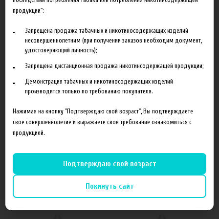
продукции":
Запрещена продажа табачных и никотиносодержащих изделий
несовершеннолетним (при получении заказов необходим документ,
Характеристики
Отзывы
удостоверяющий личность);
Запрещена дистанционная продажа никотинсодержащей продукции;
Производитель
FruitCloud
Демонстрация табачных и никотиносодержащих изделий
производится только по требованию покупателя.
Концентрация
36 мг
Нажимая на кнопку "Подтверждаю свой возраст", Вы подтверждаете
Бренд производителя
Германия
свое совершеннолетие и выражаете свое требование ознакомиться с
Состав
Traditional (65/35)
продукцией.
Подтверждаю свой возраст
Сопутствующие товары
Покинуть сайт