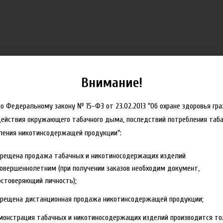
Внимание!
но Федеральному закону № 15-ФЗ от 23.02.2013 "Об охране здоровья гр
действия окружающего табачного дыма, последствий потребления таба
ления никотинсодержащей продукции":
, в сухих, хорошо проветриваемых помещениях. Перед употреблением вз
прещена продажа табачных и никотиносодержащих изделий
овершеннолетним (при получении заказов необходим документ,
стоверяющий личность);
прещена дистанционная продажа никотинсодержащей продукции;
монстрация табачных и никотиносодержащих изделий производится то