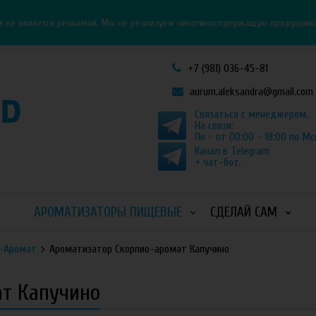
Личный кабинет
Как оформить заказ
и не является рекламой. Мы не реализуем никотиносодержащую продукцию и
+7 (981) 036-45-81
aurum.aleksandra@gmail.com
Связаться с менеджером.
На связи:
Пн - пт (10:00 - 18:00 по Мс
Канал в Telegram
+ чат-бот.
АРОМАТИЗАТОРЫ ПИЩЕВЫЕ
СДЕЛАЙ САМ
о-Аромат
Ароматизатор Скорпио-аромат Капучино
ат Капучино