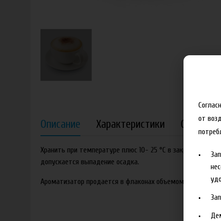
Соглас
от воз
Описание
Характеристики
Отзывы
потреб
Хранить при температуре плюс 10- 25 °C в закрытой таре
За
допускается выпадение осадка.
нес
удо
Ароматизатор продается в флаконах объемом 5 мл.
За
Де