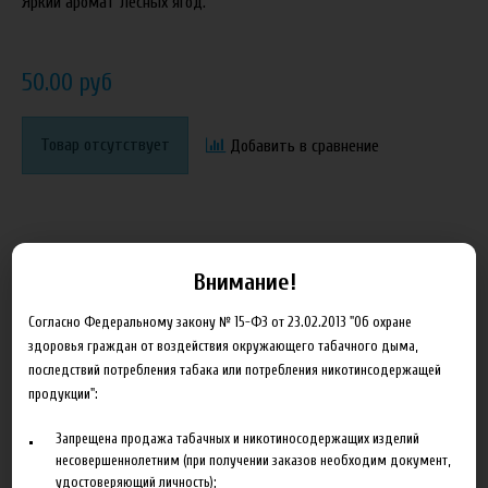
Яркий аромат лесных ягод.
50.00 руб
Товар отсутствует
Добавить в сравнение
Внимание!
Согласно Федеральному закону № 15-ФЗ от 23.02.2013 "Об охране
Описание
Характеристики
Отзывы
здоровья граждан от воздействия окружающего табачного дыма,
последствий потребления табака или потребления никотинсодержащей
продукции":
Хранить при температуре плюс 10- 25 °C в закрытой таре, в
сухих, хорошо проветриваемых помещениях. Перед
Запрещена продажа табачных и никотиносодержащих изделий
употреблением взбалтывать. При хранении в течение
несовершеннолетним (при получении заказов необходим документ,
гарантийного срока допускается выпадение осадка.
удостоверяющий личность);