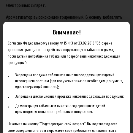
электронных сигарет.
Ароматизатор высококонцентрированный. В основу добавлять
не более 1-3%. После добавления хорошо перемешать и дать
Внимание!
настояться 2-3 дня в темном месте при обычной комнатной
температуре.
Согласно Федеральному закону № 15-ФЗ от 23.02.2013 "Об охране
здоровья граждан от воздействия окружающего табачного дыма,
Держать плотно закрытым. Хранить в темном, прохладном
последствий потребления табака или потребления никотинсодержащей
месте недоступном для детей и домашних животных.
продукции":
Купить ароматизатор Capella Cantaloupe вы можете в нашем
Запрещена продажа табачных и никотиносодержащих изделий
интернет-магазине как оптом, так и в розницу. Для запроса
несовершеннолетним (при получении заказов необходим документ,
оптовых цен, напишите нам на почту:
opt@fruitcloud.ru
удостоверяющий личность);
Запрещена дистанционная продажа никотинсодержащей продукции;
Демонстрация табачных и никотиносодержащих изделий
производится только по требованию покупателя.
Сопутствующие товары
Нажимая на кнопку "Подтверждаю свой возраст", Вы подтверждаете
свое совершеннолетие и выражаете свое требование ознакомиться с