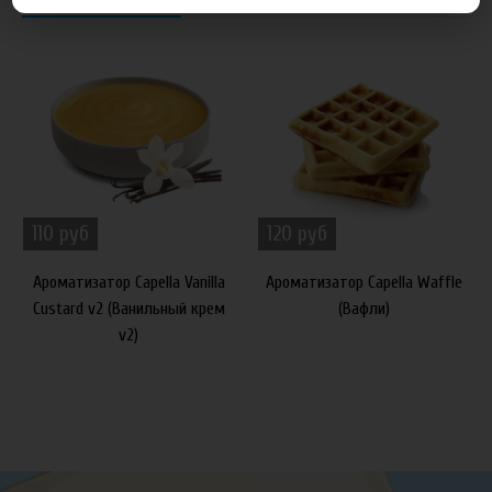
110 руб
120 руб
Ароматизатор Capella Vanilla
Ароматизатор Capella Waffle
Custard v2 (Ванильный крем
(Вафли)
v2)