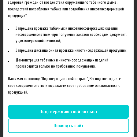
здоровья граждан от воздействия окружающего табачного дыма,
Ароматизатор Capella Glazed Doughnut
последствий потребления табака или потребления никотинсодержащей
Flavor
отлично
подходит для самостоятельного
продукции":
изготовления жидкостей для электронных сигарет.
Запрещена продажа табачных и никотиносодержащих изделий
Ароматизатор высококонцентрированный. В основу добавлять
несовершеннолетним (при получении заказов необходим документ,
не более 1-3%. После добавления хорошо перемешать и дать
удостоверяющий личность);
настояться 2-3 дня в темном месте при обычной комнатной
Запрещена дистанционная продажа никотинсодержащей продукции;
температуре.
Демонстрация табачных и никотиносодержащих изделий
Держать плотно закрытым. Хранить в темном, прохладном
производится только по требованию покупателя.
месте недоступном для детей и домашних животных.
Нажимая на кнопку "Подтверждаю свой возраст", Вы подтверждаете
Купить ароматизатор Capella Glazed Doughnut вы можете в
свое совершеннолетие и выражаете свое требование ознакомиться с
нашем интернет-магазине как оптом, так и в розницу. Для
продукцией.
запроса оптовых цен, напишите нам на почту:
opt@fruitcloud.ru
Подтверждаю свой возраст
Покинуть сайт
Похожие товары