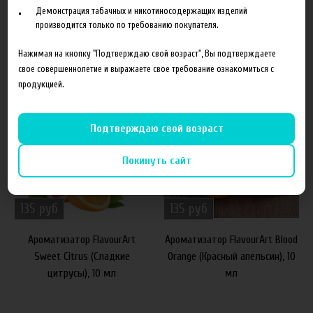
Демонстрация табачных и никотиносодержащих изделий
производится только по требованию покупателя.
Похожие товары
Нажимая на кнопку "Подтверждаю свой возраст", Вы подтверждаете
свое совершеннолетие и выражаете свое требование ознакомиться с
продукцией.
Подтверждаю свой возраст
Покинуть сайт
135 руб
135 руб
Ароматизатор FlavourArt
Ароматизатор FlavourArt Blood
Sweet Citrus (Сладкие
Orange (Красный апельсин), 10
цитрусы), 10 мл
мл