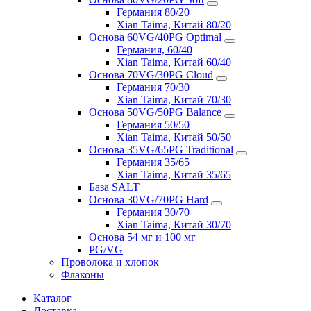
Германия 80/20
Xian Taima, Китай 80/20
Основа 60VG/40PG Optimal
Германия, 60/40
Xian Taima, Китай 60/40
Основа 70VG/30PG Cloud
Германия 70/30
Xian Taima, Китай 70/30
Основа 50VG/50PG Balance
Германия 50/50
Xian Taima, Китай 50/50
Основа 35VG/65PG Traditional
Германия 35/65
Xian Taima, Китай 35/65
База SALT
Основа 30VG/70PG Hard
Германия 30/70
Xian Taima, Китай 30/70
Основа 54 мг и 100 мг
PG/VG
Проволока и хлопок
Флаконы
Каталог
Доставка