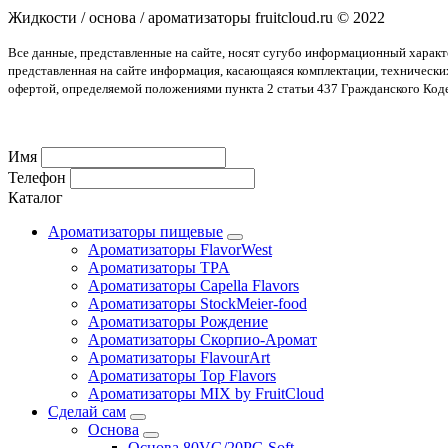
Жидкости / основа / ароматизаторы fruitcloud.ru © 2022
Все данные, представленные на сайте, носят сугубо информационный харак
представленная на сайте информация, касающаяся комплектации, технически
офертой, определяемой положениями пункта 2 статьи 437 Гражданского Код
Имя
Телефон
Каталог
Ароматизаторы пищевые
Ароматизаторы FlavorWest
Ароматизаторы TPA
Ароматизаторы Capella Flavors
Ароматизаторы StockMeier-food
Ароматизаторы Рождение
Ароматизаторы Скорпио-Аромат
Ароматизаторы FlavourArt
Ароматизаторы Top Flavors
Ароматизаторы MIX by FruitCloud
Сделай сам
Основа
Основа 80VG/20PG Soft