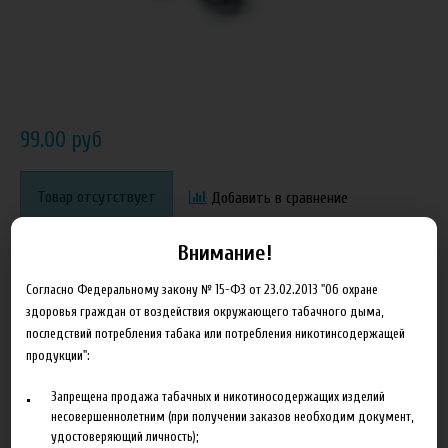
99.00 руб
Товар отсутствует
Добавить в сравнение
Внимание!
Согласно Федеральному закону № 15-ФЗ от 23.02.2013 "Об охране
здоровья граждан от воздействия окружающего табачного дыма,
последствий потребления табака или потребления никотинсодержащей
продукции":
Характеристики
Отзывы
Запрещена продажа табачных и никотиносодержащих изделий
несовершеннолетним (при получении заказов необходим документ,
удостоверяющий личность);
Производитель
Stockmeier food