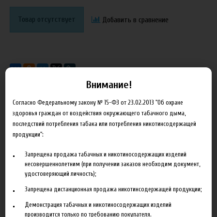
Товар отсутствует
Добавить в сравнение
Внимание!
Согласно Федеральному закону № 15-ФЗ от 23.02.2013 "Об охране
Характеристики
Отзывы
здоровья граждан от воздействия окружающего табачного дыма,
последствий потребления табака или потребления никотинсодержащей
продукции":
Производитель
Stockmeier food
Объем
10 мл
Запрещена продажа табачных и никотиносодержащих изделий
несовершеннолетним (при получении заказов необходим документ,
Гарантия
б/г
удостоверяющий личность);
Запрещена дистанционная продажа никотинсодержащей продукции;
Демонстрация табачных и никотиносодержащих изделий
производится только по требованию покупателя.