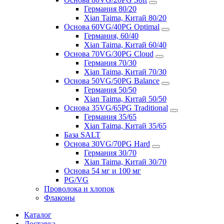
Германия 80/20
Xian Taima, Китай 80/20
Основа 60VG/40PG Optimal
Германия, 60/40
Xian Taima, Китай 60/40
Основа 70VG/30PG Cloud
Германия 70/30
Xian Taima, Китай 70/30
Основа 50VG/50PG Balance
Германия 50/50
Xian Taima, Китай 50/50
Основа 35VG/65PG Traditional
Германия 35/65
Xian Taima, Китай 35/65
База SALT
Основа 30VG/70PG Hard
Германия 30/70
Xian Taima, Китай 30/70
Основа 54 мг и 100 мг
PG/VG
Проволока и хлопок
Флаконы
Каталог
Доставка