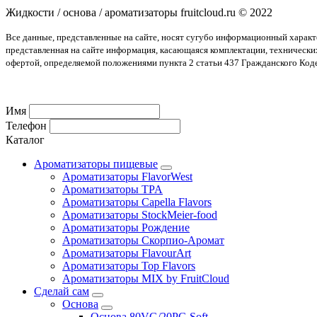
Жидкости / основа / ароматизаторы fruitcloud.ru © 2022
Все данные, представленные на сайте, носят сугубо информационный харак
представленная на сайте информация, касающаяся комплектации, технически
офертой, определяемой положениями пункта 2 статьи 437 Гражданского Код
Имя
Телефон
Каталог
Ароматизаторы пищевые
Ароматизаторы FlavorWest
Ароматизаторы TPA
Ароматизаторы Capella Flavors
Ароматизаторы StockMeier-food
Ароматизаторы Рождение
Ароматизаторы Скорпио-Аромат
Ароматизаторы FlavourArt
Ароматизаторы Top Flavors
Ароматизаторы MIX by FruitCloud
Сделай сам
Основа
Основа 80VG/20PG Soft