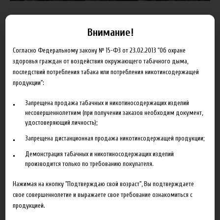
Внимание!
Пищевой ароматизатор Xian Taima Cigar предназначен для
производства самодельных жидкостей для электронных
Согласно Федеральному закону № 15-ФЗ от 23.02.2013 "Об охране
здоровья граждан от воздействия окружающего табачного дыма,
сигарет.
последствий потребления табака или потребления никотинсодержащей
продукции":
179.00 руб
Запрещена продажа табачных и никотиносодержащих изделий
несовершеннолетним (при получении заказов необходим документ,
удостоверяющий личность);
Товар отсутствует
Добавить в сравнение
Запрещена дистанционная продажа никотинсодержащей продукции;
Демонстрация табачных и никотиносодержащих изделий
производится только по требованию покупателя.
Нажимая на кнопку "Подтверждаю свой возраст", Вы подтверждаете
свое совершеннолетие и выражаете свое требование ознакомиться с
продукцией.
Характеристики
Отзывы