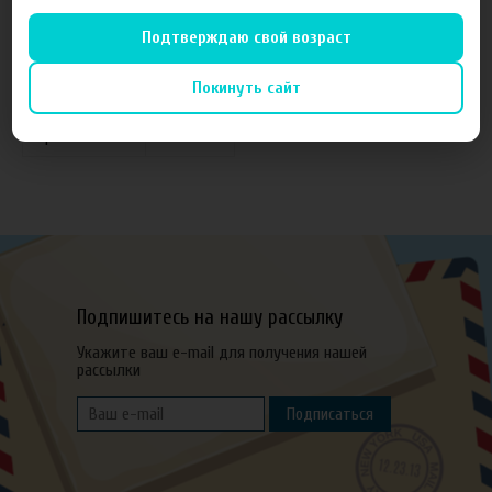
Подтверждаю свой возраст
Производитель
Xain Taima
Покинуть сайт
Объем
10 мл
Гарантия
б/г
Подпишитесь на нашу рассылку
Укажите ваш e-mail для получения нашей
рассылки
Подписаться