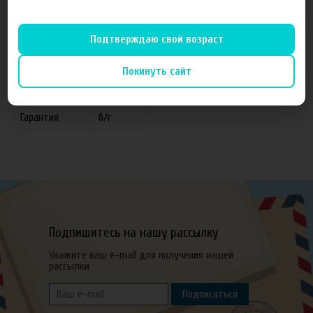
Характеристики
Отзывы
Подтверждаю свой возраст
Производитель
Xain Taima
Покинуть сайт
Объем
10 мл
Гарантия
б/г
Подпишитесь на нашу рассылку
Укажите ваш e-mail для получения нашей
рассылки
Подписаться