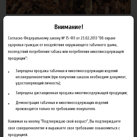
Внимание!
Пищевой ароматизатор Xian Taima Davidoff предназначен для
Согласно Федеральному закону № 15-ФЗ от 23.02.2013 "Об охране
производства самодельных жидкостей для электронных
здоровья граждан от воздействия окружающего табачного дыма,
последствий потребления табака или потребления никотинсодержащей
сигарет.
продукции":
Запрещена продажа табачных и никотиносодержащих изделий
179.00 руб
несовершеннолетним (при получении заказов необходим документ,
удостоверяющий личность);
Товар отсутствует
Добавить в сравнение
Запрещена дистанционная продажа никотинсодержащей продукции;
Демонстрация табачных и никотиносодержащих изделий
производится только по требованию покупателя.
Нажимая на кнопку "Подтверждаю свой возраст", Вы подтверждаете
свое совершеннолетие и выражаете свое требование ознакомиться с
продукцией.