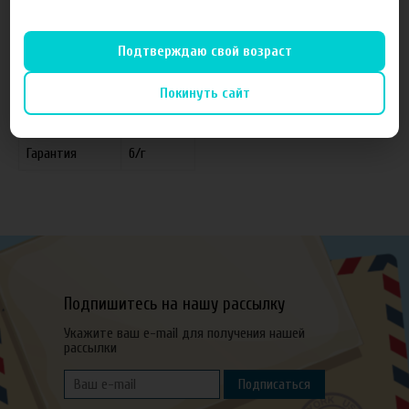
Характеристики
Отзывы
Подтверждаю свой возраст
Производитель
Xain Taima
Покинуть сайт
Объем
10 мл
Гарантия
б/г
Подпишитесь на нашу рассылку
Укажите ваш e-mail для получения нашей
рассылки
Подписаться