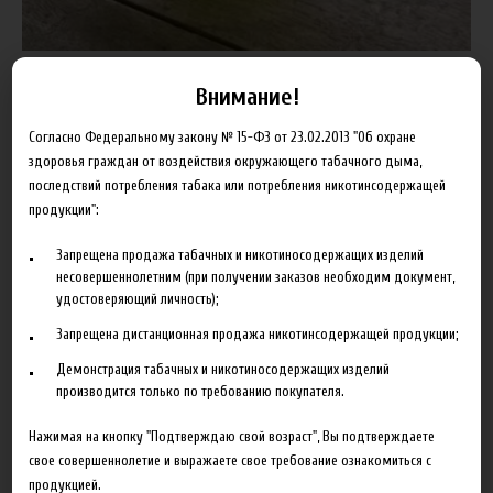
Внимание!
Пищевой ароматизатор Xian Taima Green Tea предназначен для
Согласно Федеральному закону № 15-ФЗ от 23.02.2013 "Об охране
производства самодельных жидкостей для электронных
здоровья граждан от воздействия окружающего табачного дыма,
последствий потребления табака или потребления никотинсодержащей
сигарет.
продукции":
Запрещена продажа табачных и никотиносодержащих изделий
179.00 руб
несовершеннолетним (при получении заказов необходим документ,
удостоверяющий личность);
Товар отсутствует
Добавить в сравнение
Запрещена дистанционная продажа никотинсодержащей продукции;
Демонстрация табачных и никотиносодержащих изделий
производится только по требованию покупателя.
Нажимая на кнопку "Подтверждаю свой возраст", Вы подтверждаете
свое совершеннолетие и выражаете свое требование ознакомиться с
продукцией.