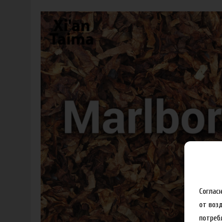
Соглас
от воз
потреб