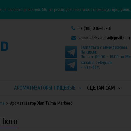
Личный кабинет
Как оформить заказ
и не является рекламой. Мы не реализуем никотиносодержащую продукцию и
+7 (981) 036-45-81
aurum.aleksandra@gmail.com
Связаться с менеджером.
На связи:
Пн - пт (10:00 - 18:00 по Мс
Канал в Telegram
+ чат-бот.
АРОМАТИЗАТОРЫ ПИЩЕВЫЕ
СДЕЛАЙ САМ
ima
Ароматизатор Xian Taima Marlboro
lboro