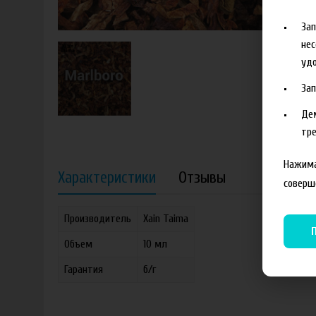
За
нес
удо
За
Де
тре
Нажима
Характеристики
Отзывы
соверш
Производитель
Xain Taima
Объем
10 мл
Гарантия
б/г