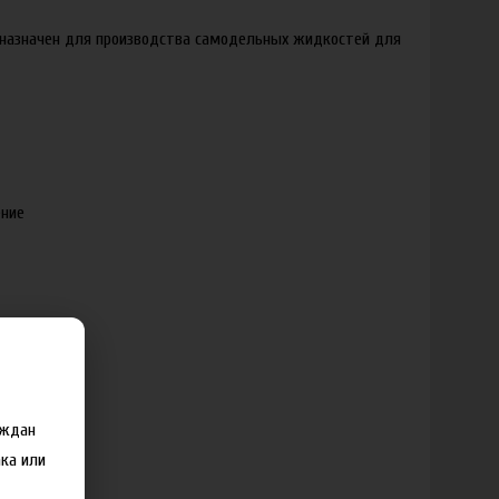
дназначен для производства самодельных жидкостей для
ение
аждан
ка или