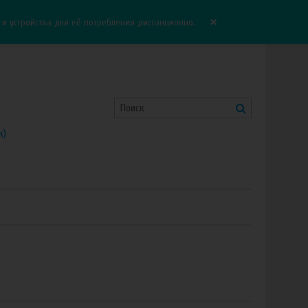
Корзина:
0.00 руб
Сравнение:
0
×
 устройства для её потребления дистанционно.
к)