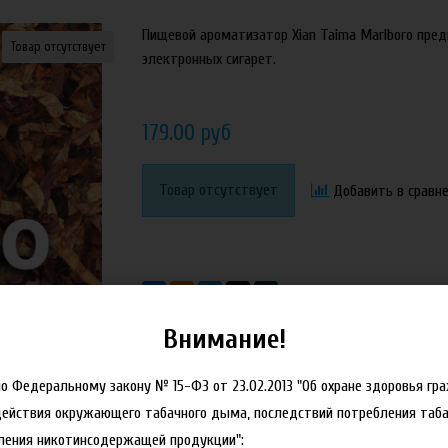
Пищевой ароматизатор Xian Taima Marlboro пре
Товар отсутствует
электронных сигарет.
179.00 руб
Товар отсутствует
Добавить в сравн
Внимание!
но Федеральному закону № 15-ФЗ от 23.02.2013 "Об охране здоровья гр
действия окружающего табачного дыма, последствий потребления таба
ления никотинсодержащей продукции":