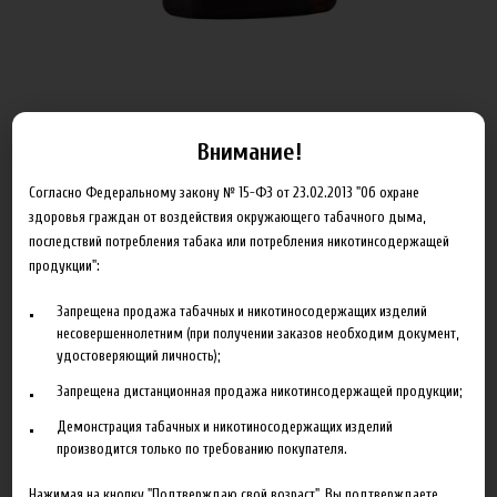
Внимание!
ОБЪЁМ
Согласно Федеральному закону № 15-ФЗ от 23.02.2013 "Об охране
здоровья граждан от воздействия окружающего табачного дыма,
последствий потребления табака или потребления никотинсодержащей
Артикул:
x_balance_0_100
продукции":
185.00 руб
Запрещена продажа табачных и никотиносодержащих изделий
несовершеннолетним (при получении заказов необходим документ,
В корзину
удостоверяющий личность);
Запрещена дистанционная продажа никотинсодержащей продукции;
Добавить в сравнение
Демонстрация табачных и никотиносодержащих изделий
производится только по требованию покупателя.
Нажимая на кнопку "Подтверждаю свой возраст", Вы подтверждаете