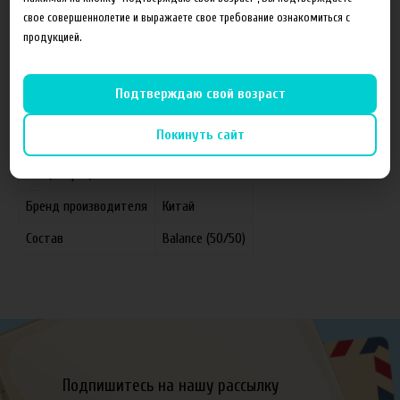
свое совершеннолетие и выражаете свое требование ознакомиться с
продукцией.
Характеристики
Отзывы
Подтверждаю свой возраст
Покинуть сайт
Производитель
FruitCloud
Концентрация
0 мг
Бренд производителя
Китай
Состав
Balance (50/50)
Подпишитесь на нашу рассылку