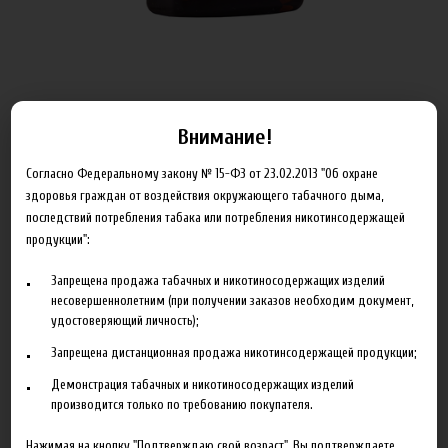
Внимание!
ОБЪЁМ
Согласно Федеральному закону № 15-ФЗ от 23.02.2013 "Об охране
здоровья граждан от воздействия окружающего табачного дыма,
последствий потребления табака или потребления никотинсодержащей
Артикул:
x_balance_12_100
продукции":
530.00 руб
Запрещена продажа табачных и никотиносодержащих изделий
несовершеннолетним (при получении заказов необходим документ,
В корзину
удостоверяющий личность);
Запрещена дистанционная продажа никотинсодержащей продукции;
Добавить в сравнение
Демонстрация табачных и никотиносодержащих изделий
производится только по требованию покупателя.
Нажимая на кнопку "Подтверждаю свой возраст", Вы подтверждаете