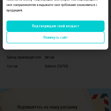
свое совершеннолетие и выражаете свое требование ознакомиться с
продукцией.
Характеристики
Отзывы
Подтверждаю свой возраст
Покинуть сайт
Производитель
FruitCloud
Концентрация
12 мг
Бренд производителя
Китай
Состав
Balance (50/50)
Подпишитесь на нашу рассылку