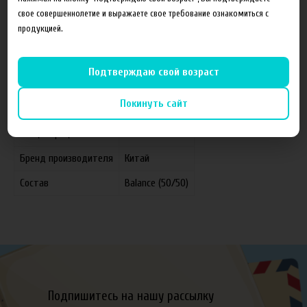
свое совершеннолетие и выражаете свое требование ознакомиться с
продукцией.
Характеристики
Отзывы
Подтверждаю свой возраст
Покинуть сайт
Производитель
FruitCloud
Концентрация
6 мг
Бренд производителя
Китай
Состав
Balance (50/50)
Подпишитесь на нашу рассылку