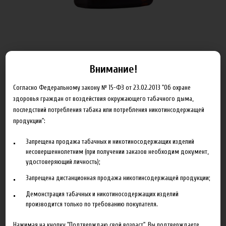
Внимание!
ОБЪЁМ
Согласно Федеральному закону № 15-ФЗ от 23.02.2013 "Об охране
здоровья граждан от воздействия окружающего табачного дыма,
последствий потребления табака или потребления никотинсодержащей
Артикул:
x_balance_6_100
продукции":
335.00 руб
Запрещена продажа табачных и никотиносодержащих изделий
несовершеннолетним (при получении заказов необходим документ,
В корзину
удостоверяющий личность);
Запрещена дистанционная продажа никотинсодержащей продукции;
Добавить в сравнение
Демонстрация табачных и никотиносодержащих изделий
производится только по требованию покупателя.
Нажимая на кнопку "Подтверждаю свой возраст", Вы подтверждаете