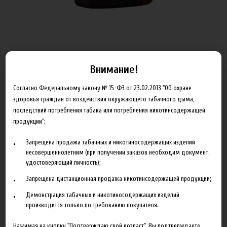
Внимание!
ОБЪЁМ
Согласно Федеральному закону № 15-ФЗ от 23.02.2013 "Об охране
здоровья граждан от воздействия окружающего табачного дыма,
последствий потребления табака или потребления никотинсодержащей
Артикул:
x_cloud_6_100
продукции":
335.00 руб
Запрещена продажа табачных и никотиносодержащих изделий
несовершеннолетним (при получении заказов необходим документ,
В корзину
удостоверяющий личность);
Запрещена дистанционная продажа никотинсодержащей продукции;
Добавить в сравнение
Демонстрация табачных и никотиносодержащих изделий
производится только по требованию покупателя.
Нажимая на кнопку "Подтверждаю свой возраст", Вы подтверждаете