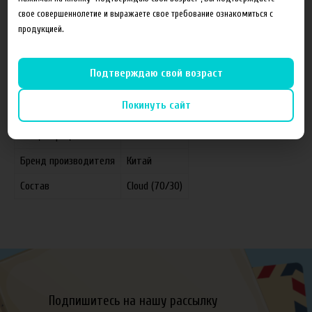
свое совершеннолетие и выражаете свое требование ознакомиться с
продукцией.
Характеристики
Отзывы
Подтверждаю свой возраст
Покинуть сайт
Производитель
FruitCloud
Концентрация
6 мг
Бренд производителя
Китай
Состав
Cloud (70/30)
Подпишитесь на нашу рассылку