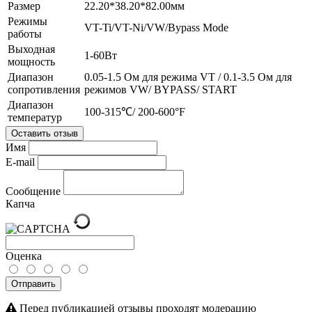
Размер
22.20*38.20*82.00мм
Режимы
VT-Ti/VT-Ni/VW/Bypass Mode
работы
Выходная
1-60Вт
мощность
Диапазон
0.05-1.5 Ом для режима VT / 0.1-3.5 Ом для
сопротивления
режимов VW/ BYPASS/ START
Диапазон
100-315℃/ 200-600°F
температур
Оставить отзыв
Имя
E-mail
Сообщение
Капча
Оценка
Отправить
Перед публикацией отзывы проходят модерацию