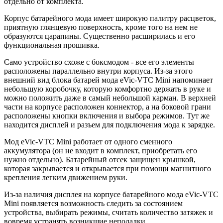
отдельно от комплекта.
Корпус батарейного мода имеет широкую палитру расцветок,
приятную глянцевую поверхность, кроме того на нем не
образуются царапины. Существенно расширилась и его
функциональная прошивка.
Само устройство схоже с боксмодом - все его элементы
расположены параллельно внутри корпуса. Из-за этого
внешний вид блока батарей мода eVic-VTC Mini напоминает
небольшую коробочку, которую комфортно держать в руке и
можно положить даже в самый небольшой карман. В верхней
части на корпусе расположен коннектор, а на боковой грани
расположены кнопки включения и выбора режимов. Тут же
находится дисплей и разъем для подключения мода к зарядке.
Мод eVic-VTC Mini работает от одного сменного
аккумулятора (он не входит в комплект, приобретать его
нужно отдельно). Батарейный отсек защищен крышкой,
которая закрывается и открывается при помощи магнитного
крепления легким движением руки.
Из-за наличия дисплея на корпусе батарейного мода eVic-VTC
Mini появляется возможность следить за состоянием
устройства, выбирать режимы, считать количество затяжек и
вовремя устранять возникшие неполадки.