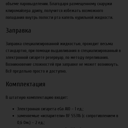
объеме паровыделении. Благодаря размещенному снаружи
клиромайзера дрипу, получится избежать возможного
попадания внутрь полости рта капель курильной жидкости.
Заправка
Заправка специализированной жидкостью, проходит весьма
стандартно, при помощи выдавливания в специализированный в
электронной сигарете резервуар, по методу переливания.
Возникновение сложностей при заправке не может возникнуть.
Всё предельно просто и доступно.
Комплектация
В штатную комплектацию входит:
Электронная сигарета eGo AIO – 1 ед.;
заменяемые «испарители» BF SS316 (с сопротивлением в
0,6 Ом.) – 2 ед.;