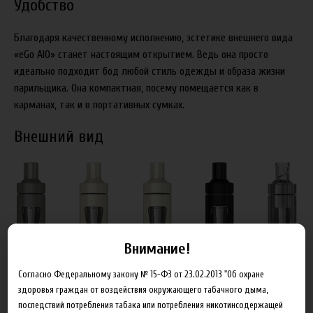
Удобство
Благодаря качественному исполнению, эстетике внешнего вида
«eGo AIO» станет настоящим открытием. Ведь она просто
идеально подходит бод любой стиль одежды и образа жизни
парильщика. Она компактная, посему помещается как в
карманах, так и в портативных сумках.
Внешний вид
Внимание!
Согласно Федеральному закону № 15-ФЗ от 23.02.2013 "Об охране
здоровья граждан от воздействия окружающего табачного дыма,
последствий потребления табака или потребления никотинсодержащей