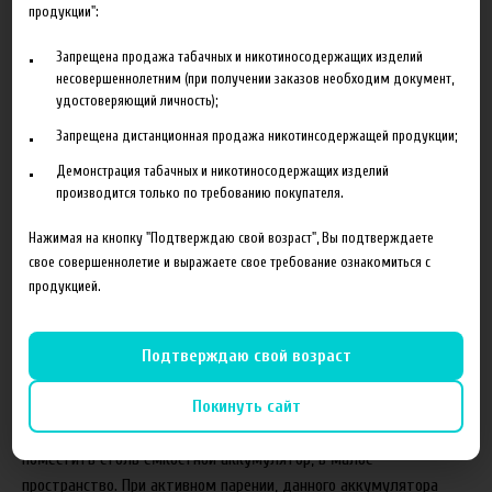
продукции":
Запрещена продажа табачных и никотиносодержащих изделий
несовершеннолетним (при получении заказов необходим документ,
удостоверяющий личность);
Запрещена дистанционная продажа никотинсодержащей продукции;
Внешне, данный товар схож с аналогами на рынке. Он также
Демонстрация табачных и никотиносодержащих изделий
имеет форму «цилиндра», разбирающиеся и собирающиеся
производится только по требованию покупателя.
элементы. Стиль и цветовая гамма, придают электронной
сигарете «joye eGo AIO», технический и в чем-то
Нажимая на кнопку "Подтверждаю свой возраст", Вы подтверждаете
аристократический стиль.
свое совершеннолетие и выражаете свое требование ознакомиться с
продукцией.
Аккумулятор
Благодаря, одному из наивысших показателей уровня емкости
Подтверждаю свой возраст
батареи, а именно 1 500 миллиампер/часов, среди аналогов
данная электронная сигарета не знает равных. При своих не
Покинуть сайт
очень больших размерах, создатели «joye eGo AIO» смогли
поместить столь емкостной аккумулятор, в малое
пространство. При активном парении, данного аккумулятора