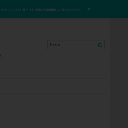
Корзина:
0.00 руб
Сравнение:
0
×
 устройства для её потребления дистанционно.
к)