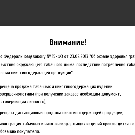
Внимание!
но Федеральному закону № 15-ФЗ от 23.02.2013 "Об охране здоровья гр
действия окружающего табачного дыма, последствий потребления таба
ления никотинсодержащей продукции":
прещена продажа табачных и никотиносодержащих изделий
овершеннолетним (при получении заказов необходим документ,
лтая винтовая крышка с защитой от детей.
стоверяющий личность);
прещена дистанционная продажа никотинсодержащей продукции;
монстрация табачных и никотиносодержащих изделий производится то
бованию покупателя.