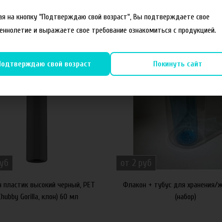
я на кнопку "Подтверждаю свой возраст", Вы подтверждаете свое
еннолетие и выражаете свое требование ознакомиться с продукцией.
Новинка
Подтверждаю свой возраст
Покинуть сайт
руб
от 2 руб
 пластик высокий черный, PET
Флакон + тубус для хранения/
Chubby Gorilla, клон) 60 мл
(набор)