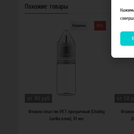
Похожие товары
Нажима
соверш
Новинка
40%
от 40 руб
от 50 
Флакон пластик PET прозрачный (Chubby
Флакон
Gorilla клон), 10 мл
(