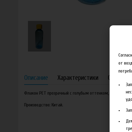
Соглас
от воз
потреб
Описание
Характеристики
Отзывы
За
нес
Флакон PET прозрачный с голубым оттенком, 70 мл + же
удо
Производство: Китай.
За
Де
тре