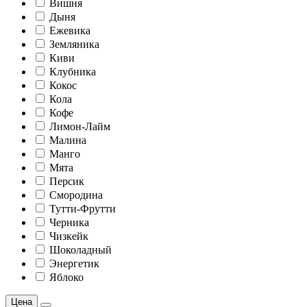
Вишня
Дыня
Ежевика
Земляника
Киви
Клубника
Кокос
Кола
Кофе
Лимон-Лайм
Малина
Манго
Мята
Персик
Смородина
Тутти-Фрутти
Черника
Чизкейк
Шоколадный
Энергетик
Яблоко
Цена