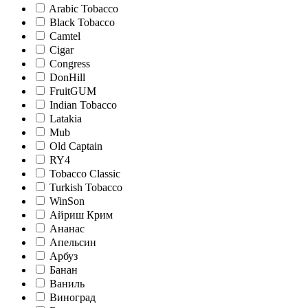
Arabic Tobacco
Black Tobacco
Camtel
Cigar
Congress
DonHill
FruitGUM
Indian Tobacco
Latakia
Mub
Old Captain
RY4
Tobacco Classic
Turkish Tobacco
WinSon
Айриш Крим
Ананас
Апельсин
Арбуз
Банан
Ваниль
Виноград