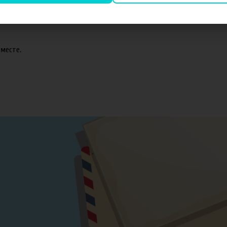
оматизаторов TPA и Capella.
месте.