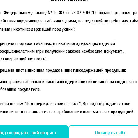
но Федеральному закону № 15-ФЗ от 23.02.2013 "Об охране здоровья гр
действия окружающего табачного дыма, последствий потребления таба
ления никотинсодержащей продукции":
прещена продажа табачных и никотиносодержащих изделий
овершеннолетним (при получении заказов необходим документ,
стоверяющий личность);
прещена дистанционная продажа никотинсодержащей продукции;
монстрация табачных и никотиносодержащих изделий производится то
бованию покупателя.
я на кнопку "Подтверждаю свой возраст", Вы подтверждаете свое
еннолетие и выражаете свое требование ознакомиться с продукцией.
Подтверждаю свой возраст
Покинуть сайт