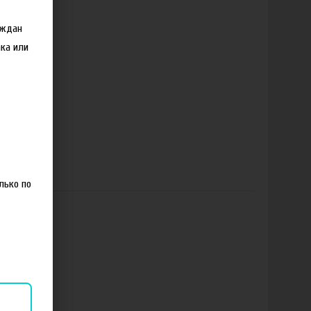
аждан
ка или
лько по