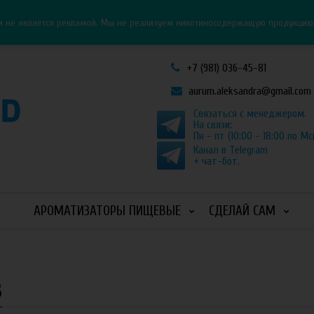
Личный кабинет
Как оформить заказ
и не является рекламой. Мы не реализуем никотиносодержащую продукцию и
+7 (981) 036-45-81
aurum.aleksandra@gmail.com
Связаться с менеджером.
На связи:
Пн - пт (10:00 - 18:00 по Мс
Канал в Telegram
+ чат-бот.
АРОМАТИЗАТОРЫ ПИЩЕВЫЕ
СДЕЛАЙ САМ
3