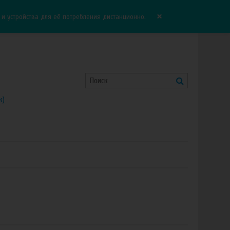
Корзина:
0.00 руб
Сравнение:
0
×
 устройства для её потребления дистанционно.
к)