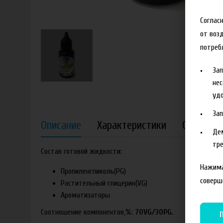
Соглас
от воз
потреб
За
нес
удо
За
Описание
Характеристики
Отзывы
Де
тре
Состав готовой жидкости:
Нажима
Пропиленгликоль(PG)
соверш
Растительный глицерин(VG)
Ароматизаторы
Соотношение компонентов,%:
70VG/30PG.