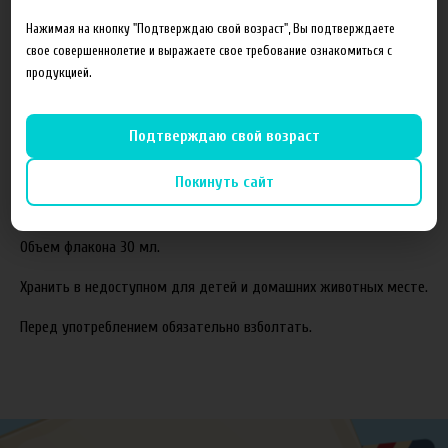
Состав готовой жидкости:
Нажимая на кнопку "Подтверждаю свой возраст", Вы подтверждаете
свое совершеннолетие и выражаете свое требование ознакомиться с
Пропиленгликоль(PG)
продукцией.
Растительный глицерин(VG)
Ароматизаторы
Подтверждаю свой возраст
Соотношение компонентов,%:
70VG/30PG.
Покинуть сайт
Жидкость производится с использованием американских
ароматизаторов TPA и Capella.
Объем флакона 30 мл.
Хранить в недоступном для детей и домашних животных месте.
Перед употреблением обязательно взболтать.