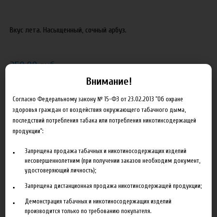
Вкус лета. Насыщенный, сочный арбуз.
250.00 руб
Внимание!
В корзину
Согласно Федеральному закону № 15-ФЗ от 23.02.2013 "Об охране
здоровья граждан от воздействия окружающего табачного дыма,
Добавить в сравнение
последствий потребления табака или потребления никотинсодержащей
продукции":
Запрещена продажа табачных и никотиносодержащих изделий
несовершеннолетним (при получении заказов необходим документ,
удостоверяющий личность);
Запрещена дистанционная продажа никотинсодержащей продукции;
Описание
Характеристики
Отзывы
Демонстрация табачных и никотиносодержащих изделий
производится только по требованию покупателя.