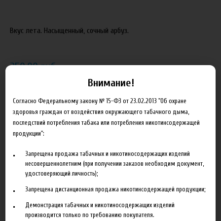
Вкус лета. Насыщенный, сочный арбуз.
250.00 руб
Внимание!
В корзину
Согласно Федеральному закону № 15-ФЗ от 23.02.2013 "Об охране
здоровья граждан от воздействия окружающего табачного дыма,
Добавить в сравнение
последствий потребления табака или потребления никотинсодержащей
продукции":
Запрещена продажа табачных и никотиносодержащих изделий
несовершеннолетним (при получении заказов необходим документ,
удостоверяющий личность);
Запрещена дистанционная продажа никотинсодержащей продукции;
Описание
Характеристики
Отзывы
Демонстрация табачных и никотиносодержащих изделий
производится только по требованию покупателя.