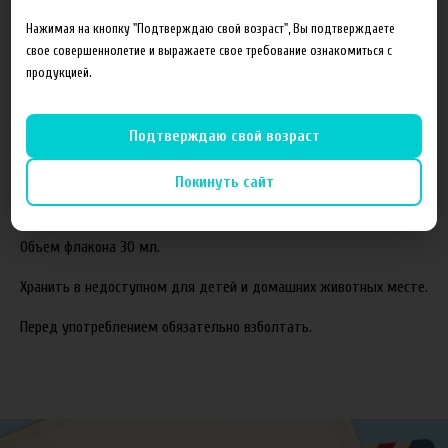
Состав готовой жидкости:
Нажимая на кнопку "Подтверждаю свой возраст", Вы подтверждаете
свое совершеннолетие и выражаете свое требование ознакомиться с
Пропиленгликоль(PG)
продукцией.
Растительный глицерин(VG)
Ароматизаторы
Подтверждаю свой возраст
Соотношение компонентов,%:
70VG/30PG.
Покинуть сайт
Жидкость производится с использованием американских
ароматизаторов TPA и Capella.
Объем флакона 30 мл.
Хранить в недоступном для детей и домашних животных месте.
Перед употреблением обязательно взболтать.