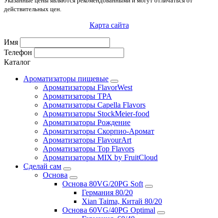
Указанные цены являются рекомендованными и могут отличаться от
действительных цен.
Карта сайта
Имя
Телефон
Каталог
Ароматизаторы пищевые
Ароматизаторы FlavorWest
Ароматизаторы TPA
Ароматизаторы Capella Flavors
Ароматизаторы StockMeier-food
Ароматизаторы Рождение
Ароматизаторы Скорпио-Аромат
Ароматизаторы FlavourArt
Ароматизаторы Top Flavors
Ароматизаторы MIX by FruitCloud
Сделай сам
Основа
Основа 80VG/20PG Soft
Германия 80/20
Xian Taima, Китай 80/20
Основа 60VG/40PG Optimal