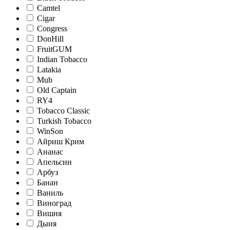
Camtel
Cigar
Congress
DonHill
FruitGUM
Indian Tobacco
Latakia
Mub
Old Captain
RY4
Tobacco Classic
Turkish Tobacco
WinSon
Айриш Крим
Ананас
Апельсин
Арбуз
Банан
Ваниль
Виноград
Вишня
Дыня