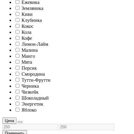
Ежевика
Земляника
Киви
Клубника
Кокос
Кола
Кофе
Лимон-Лайм
Малина
Манго
Мята
Персик
Смородина
Тутти-Фрутти
Черника
Чизкейк
Шоколадный
Энергетик
Яблоко
Цена
Применить