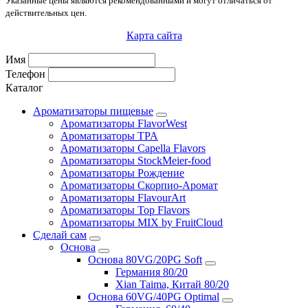
Указанные цены являются рекомендованными и могут отличаться от
действительных цен.
Карта сайта
Имя
Телефон
Каталог
Ароматизаторы пищевые
Ароматизаторы FlavorWest
Ароматизаторы TPA
Ароматизаторы Capella Flavors
Ароматизаторы StockMeier-food
Ароматизаторы Рождение
Ароматизаторы Скорпио-Аромат
Ароматизаторы FlavourArt
Ароматизаторы Top Flavors
Ароматизаторы MIX by FruitCloud
Сделай сам
Основа
Основа 80VG/20PG Soft
Германия 80/20
Xian Taima, Китай 80/20
Основа 60VG/40PG Optimal