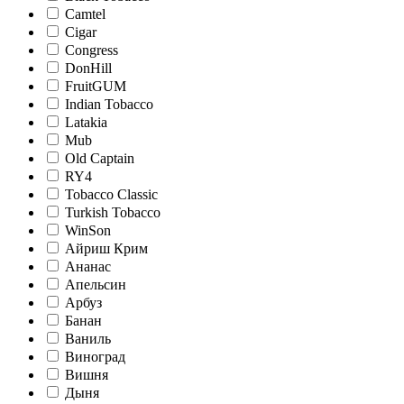
Camtel
Cigar
Congress
DonHill
FruitGUM
Indian Tobacco
Latakia
Mub
Old Captain
RY4
Tobacco Classic
Turkish Tobacco
WinSon
Айриш Крим
Ананас
Апельсин
Арбуз
Банан
Ваниль
Виноград
Вишня
Дыня