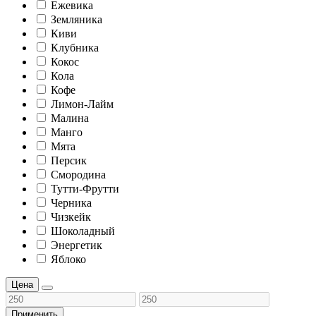
Ежевика
Земляника
Киви
Клубника
Кокос
Кола
Кофе
Лимон-Лайм
Малина
Манго
Мята
Персик
Смородина
Тутти-Фрутти
Черника
Чизкейк
Шоколадный
Энергетик
Яблоко
Цена
Применить