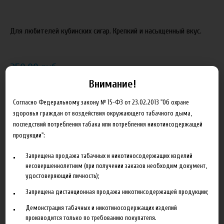
Для любителей кубинских сигар. Крепкий и насыщенный вкус.
250.00 руб
Внимание!
В корзину
Согласно Федеральному закону № 15-ФЗ от 23.02.2013 "Об охране
здоровья граждан от воздействия окружающего табачного дыма,
Добавить в сравнение
последствий потребления табака или потребления никотинсодержащей
продукции":
Запрещена продажа табачных и никотиносодержащих изделий
несовершеннолетним (при получении заказов необходим документ,
удостоверяющий личность);
Запрещена дистанционная продажа никотинсодержащей продукции;
Описание
Характеристики
Отзывы
Демонстрация табачных и никотиносодержащих изделий
производится только по требованию покупателя.