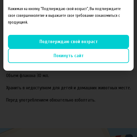
Состав готовой жидкости:
Нажимая на кнопку "Подтверждаю свой возраст", Вы подтверждаете
свое совершеннолетие и выражаете свое требование ознакомиться с
Пропиленгликоль(PG)
продукцией.
Растительный глицерин(VG)
Ароматизаторы
Подтверждаю свой возраст
Соотношение компонентов,%:
70VG/30PG.
Покинуть сайт
Жидкость производится с использованием американских
ароматизаторов TPA и Capella.
Объем флакона 30 мл.
Хранить в недоступном для детей и домашних животных месте.
Перед употреблением обязательно взболтать.