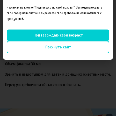
Состав готовой жидкости:
Нажимая на кнопку "Подтверждаю свой возраст", Вы подтверждаете
свое совершеннолетие и выражаете свое требование ознакомиться с
Пропиленгликоль(PG)
продукцией.
Растительный глицерин(VG)
Ароматизаторы
Подтверждаю свой возраст
Соотношение компонентов,%:
70VG/30PG.
Покинуть сайт
Жидкость производится с использованием американских
ароматизаторов TPA и Capella.
Объем флакона 30 мл.
Хранить в недоступном для детей и домашних животных месте.
Перед употреблением обязательно взболтать.