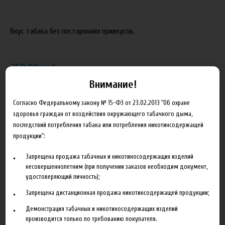
Вкус табака без посторонних привкусов.
250.00 руб
Внимание!
В корзину
Согласно Федеральному закону № 15-ФЗ от 23.02.2013 "Об охране
здоровья граждан от воздействия окружающего табачного дыма,
Добавить в сравнение
последствий потребления табака или потребления никотинсодержащей
продукции":
Запрещена продажа табачных и никотиносодержащих изделий
несовершеннолетним (при получении заказов необходим документ,
удостоверяющий личность);
Запрещена дистанционная продажа никотинсодержащей продукции;
Описание
Характеристики
Отзывы
Демонстрация табачных и никотиносодержащих изделий
производится только по требованию покупателя.