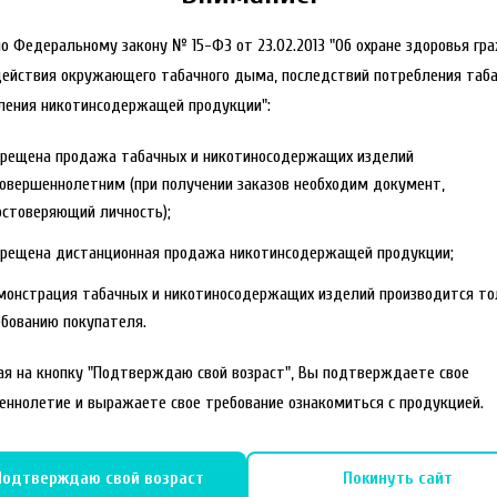
но Федеральному закону № 15-ФЗ от 23.02.2013 "Об охране здоровья гр
действия окружающего табачного дыма, последствий потребления таба
ления никотинсодержащей продукции":
прещена продажа табачных и никотиносодержащих изделий
овершеннолетним (при получении заказов необходим документ,
стоверяющий личность);
прещена дистанционная продажа никотинсодержащей продукции;
монстрация табачных и никотиносодержащих изделий производится то
бованию покупателя.
я на кнопку "Подтверждаю свой возраст", Вы подтверждаете свое
еннолетие и выражаете свое требование ознакомиться с продукцией.
Подтверждаю свой возраст
Покинуть сайт