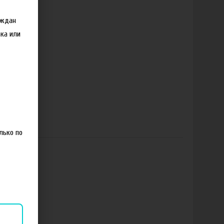
аждан
ка или
лько по