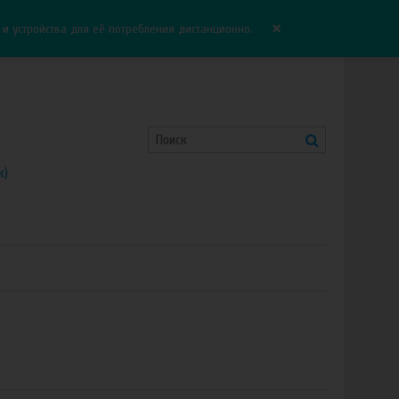
Корзина:
0.00 руб
Сравнение:
0
×
 устройства для её потребления дистанционно.
к)