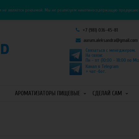
Личный кабинет
Как оформить заказ
и не является рекламой. Мы не реализуем никотиносодержащую продукцию и
+7 (981) 036-45-81
aurum.aleksandra@gmail.com
Связаться с менеджером.
На связи:
Пн - пт (10:00 - 18:00 по Мс
Канал в Telegram
+ чат-бот.
АРОМАТИЗАТОРЫ ПИЩЕВЫЕ
СДЕЛАЙ САМ