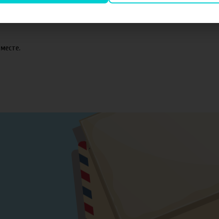
оматизаторов TPA и Capella.
месте.