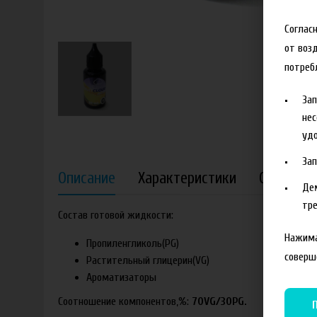
Соглас
от воз
потреб
За
нес
удо
За
Описание
Характеристики
Отзывы
Де
тре
Состав готовой жидкости:
Нажима
Пропиленгликоль(PG)
соверш
Растительный глицерин(VG)
Ароматизаторы
Соотношение компонентов,%:
70VG/30PG.