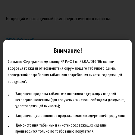
Бодрящий и насыщенный вкус энергетического напитка.
250.00 руб
Внимание!
В корзину
Согласно Федеральному закону № 15-ФЗ от 23.02.2013 "Об охране
здоровья граждан от воздействия окружающего табачного дыма,
Добавить в сравнение
последствий потребления табака или потребления никотинсодержащей
продукции":
Запрещена продажа табачных и никотиносодержащих изделий
несовершеннолетним (при получении заказов необходим документ,
удостоверяющий личность);
Запрещена дистанционная продажа никотинсодержащей продукции;
Описание
Характеристики
Отзывы
Демонстрация табачных и никотиносодержащих изделий
производится только по требованию покупателя.