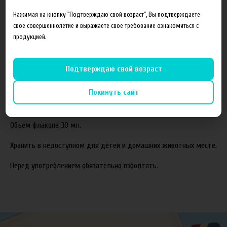
Состав готовой жидкости:
Нажимая на кнопку "Подтверждаю свой возраст", Вы подтверждаете
свое совершеннолетие и выражаете свое требование ознакомиться с
Пропиленгликоль(PG)
продукцией.
Растительный глицерин(VG)
Ароматизаторы
Подтверждаю свой возраст
Соотношение компонентов,%:
70VG/30PG.
Покинуть сайт
Жидкость производится с использованием американских
ароматизаторов TPA и Capella.
Объем флакона 30 мл.
Хранить в недоступном для детей и домашних животных месте.
Перед употреблением обязательно взболтать.