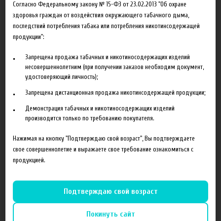
Согласно Федеральному закону № 15-ФЗ от 23.02.2013 "Об охране
Описание
Характеристики
Отзывы
здоровья граждан от воздействия окружающего табачного дыма,
последствий потребления табака или потребления никотинсодержащей
продукции":
Состав готовой жидкости:
Пропиленгликоль(PG)
Запрещена продажа табачных и никотиносодержащих изделий
несовершеннолетним (при получении заказов необходим документ,
Растительный глицерин(VG)
удостоверяющий личность);
Ароматизаторы
Запрещена дистанционная продажа никотинсодержащей продукции;
Соотношение компонентов,%:
70VG/30PG.
Демонстрация табачных и никотиносодержащих изделий
Жидкость производится с использованием американских
производится только по требованию покупателя.
ароматизаторов TPA и Capella.
Нажимая на кнопку "Подтверждаю свой возраст", Вы подтверждаете
Объем флакона 30 мл.
свое совершеннолетие и выражаете свое требование ознакомиться с
продукцией.
Хранить в недоступном для детей и домашних животных месте.
Перед употреблением обязательно взболтать.
Подтверждаю свой возраст
Покинуть сайт