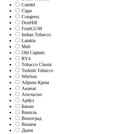
Camtel
Cigar
Congress
DonHill
FruitGUM
Indian Tobacco
Latakia
Mub
Old Captain
RY4
Tobacco Classic
Turkish Tobacco
WinSon
Айриш Крим
Ананас
Апельсин
Арбуз
Банан
Ваниль
Виноград
Вишня
Дыня