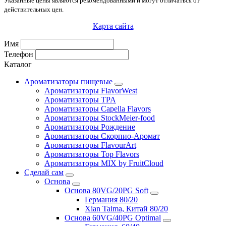
Указанные цены являются рекомендованными и могут отличаться от
действительных цен.
Карта сайта
Имя
Телефон
Каталог
Ароматизаторы пищевые
Ароматизаторы FlavorWest
Ароматизаторы TPA
Ароматизаторы Capella Flavors
Ароматизаторы StockMeier-food
Ароматизаторы Рождение
Ароматизаторы Скорпио-Аромат
Ароматизаторы FlavourArt
Ароматизаторы Top Flavors
Ароматизаторы MIX by FruitCloud
Сделай сам
Основа
Основа 80VG/20PG Soft
Германия 80/20
Xian Taima, Китай 80/20
Основа 60VG/40PG Optimal