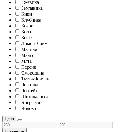
Ежевика
Земляника
Киви
Клубника
Кокос
Кола
Кофе
Лимон-Лайм
Малина
Манго
Мята
Персик
Смородина
Тутти-Фрутти
Черника
Чизкейк
Шоколадный
Энергетик
Яблоко
Цена
Применить