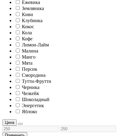
Ежевика
Земляника
Киви
Клубника
Кокос
Кола
Кофе
Лимон-Лайм
Малина
Манго
Мята
Персик
Смородина
Тутти-Фрутти
Черника
Чизкейк
Шоколадный
Энергетик
Яблоко
Цена
Применить