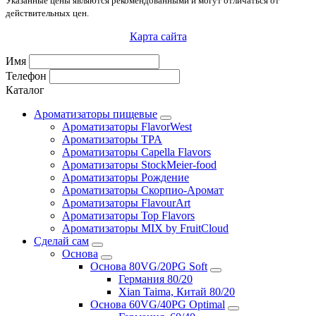
Указанные цены являются рекомендованными и могут отличаться от
действительных цен.
Карта сайта
Имя
Телефон
Каталог
Ароматизаторы пищевые
Ароматизаторы FlavorWest
Ароматизаторы TPA
Ароматизаторы Capella Flavors
Ароматизаторы StockMeier-food
Ароматизаторы Рождение
Ароматизаторы Скорпио-Аромат
Ароматизаторы FlavourArt
Ароматизаторы Top Flavors
Ароматизаторы MIX by FruitCloud
Сделай сам
Основа
Основа 80VG/20PG Soft
Германия 80/20
Xian Taima, Китай 80/20
Основа 60VG/40PG Optimal