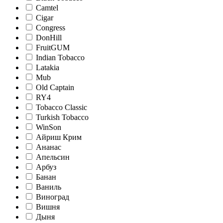
Camtel
Cigar
Congress
DonHill
FruitGUM
Indian Tobacco
Latakia
Mub
Old Captain
RY4
Tobacco Classic
Turkish Tobacco
WinSon
Айриш Крим
Ананас
Апельсин
Арбуз
Банан
Ваниль
Виноград
Вишня
Дыня