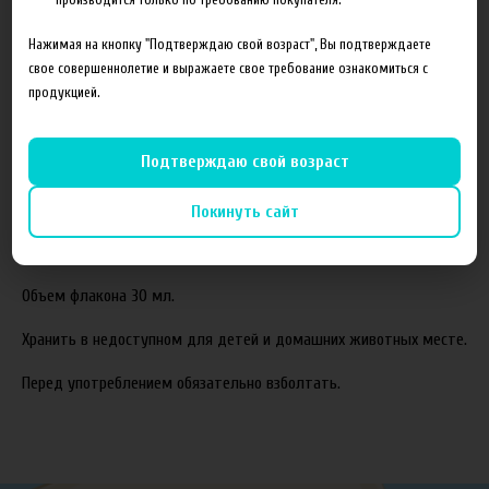
Нажимая на кнопку "Подтверждаю свой возраст", Вы подтверждаете
Состав готовой жидкости:
свое совершеннолетие и выражаете свое требование ознакомиться с
Пропиленгликоль(PG)
продукцией.
Растительный глицерин(VG)
Ароматизаторы
Подтверждаю свой возраст
Соотношение компонентов,%:
70VG/30PG.
Покинуть сайт
Жидкость производится с использованием американских
ароматизаторов TPA и Capella.
Объем флакона 30 мл.
Хранить в недоступном для детей и домашних животных месте.
Перед употреблением обязательно взболтать.