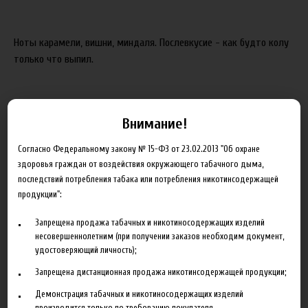
Ноты карамели, вишни, миндаля. Послевкусие - как будто колу
только что выпил.
250.00 руб
Внимание!
В корзину
Согласно Федеральному закону № 15-ФЗ от 23.02.2013 "Об охране
здоровья граждан от воздействия окружающего табачного дыма,
последствий потребления табака или потребления никотинсодержащей
Добавить в сравнение
продукции":
Запрещена продажа табачных и никотиносодержащих изделий
несовершеннолетним (при получении заказов необходим документ,
удостоверяющий личность);
Запрещена дистанционная продажа никотинсодержащей продукции;
Демонстрация табачных и никотиносодержащих изделий
Описание
Характеристики
Отзывы
производится только по требованию покупателя.