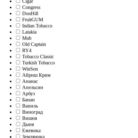
Cigar
Congress
DonHill
FruitGUM
Indian Tobacco
Latakia
Mub
Old Captain
RY4
Tobacco Classic
Turkish Tobacco
WinSon
Айриш Крим
Ананас
Апельсин
Арбуз
Банан
Ваниль
Виноград
Вишня
Дыня
Ежевика
Земляника