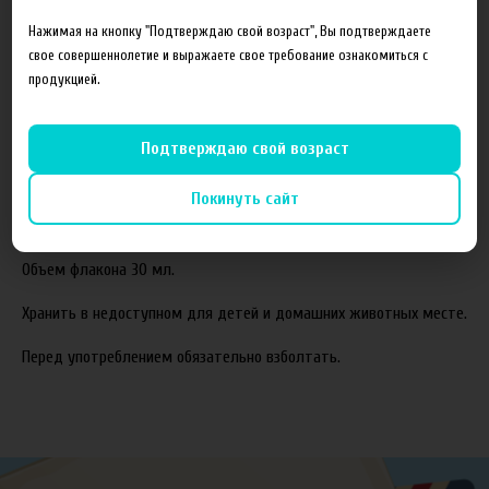
Состав готовой жидкости:
Нажимая на кнопку "Подтверждаю свой возраст", Вы подтверждаете
свое совершеннолетие и выражаете свое требование ознакомиться с
Пропиленгликоль(PG)
продукцией.
Растительный глицерин(VG)
Ароматизаторы
Подтверждаю свой возраст
Соотношение компонентов,%:
70VG/30PG.
Покинуть сайт
Жидкость производится с использованием американских
ароматизаторов TPA и Capella.
Объем флакона 30 мл.
Хранить в недоступном для детей и домашних животных месте.
Перед употреблением обязательно взболтать.