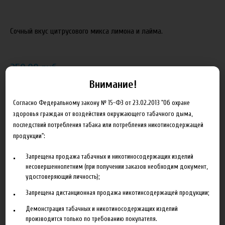
Сочный вкус цитрусового микса лимона и лайма.
250.00 руб
Внимание!
В корзину
Согласно Федеральному закону № 15-ФЗ от 23.02.2013 "Об охране
здоровья граждан от воздействия окружающего табачного дыма,
Добавить в сравнение
последствий потребления табака или потребления никотинсодержащей
продукции":
Запрещена продажа табачных и никотиносодержащих изделий
несовершеннолетним (при получении заказов необходим документ,
удостоверяющий личность);
Запрещена дистанционная продажа никотинсодержащей продукции;
Описание
Характеристики
Отзывы
Демонстрация табачных и никотиносодержащих изделий
производится только по требованию покупателя.