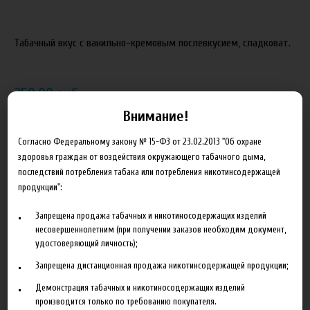
Табачный вкус с ванильно-кремовым послевкусием, сладковат.
250.00 руб
Внимание!
В корзину
Согласно Федеральному закону № 15-ФЗ от 23.02.2013 "Об охране
здоровья граждан от воздействия окружающего табачного дыма,
Добавить в сравнение
последствий потребления табака или потребления никотинсодержащей
продукции":
Запрещена продажа табачных и никотиносодержащих изделий
несовершеннолетним (при получении заказов необходим документ,
удостоверяющий личность);
Запрещена дистанционная продажа никотинсодержащей продукции;
Описание
Характеристики
Отзывы
Демонстрация табачных и никотиносодержащих изделий
производится только по требованию покупателя.