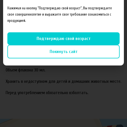
Состав готовой жидкости:
Нажимая на кнопку "Подтверждаю свой возраст", Вы подтверждаете
свое совершеннолетие и выражаете свое требование ознакомиться с
Пропиленгликоль(PG)
продукцией.
Растительный глицерин(VG)
Ароматизаторы
Подтверждаю свой возраст
Соотношение компонентов,%:
70VG/30PG.
Покинуть сайт
Жидкость производится с использованием американских
ароматизаторов TPA и Capella.
Объем флакона 30 мл.
Хранить в недоступном для детей и домашних животных месте.
Перед употреблением обязательно взболтать.