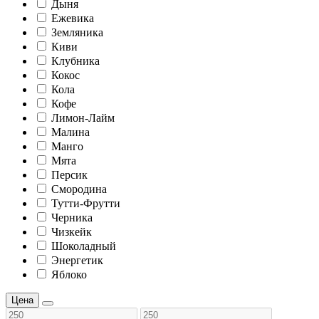
Дыня
Ежевика
Земляника
Киви
Клубника
Кокос
Кола
Кофе
Лимон-Лайм
Малина
Манго
Мята
Персик
Смородина
Тутти-Фрутти
Черника
Чизкейк
Шоколадный
Энергетик
Яблоко
Цена