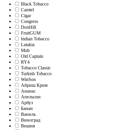
Black Tobacco
Camtel
Cigar
Congress
DonHill
FruitGUM
Indian Tobacco
Latakia
Mub
Old Captain
RY4
Tobacco Classic
Turkish Tobacco
WinSon
Айриш Крим
Ананас
Апельсин
Арбуз
Банан
Ваниль
Виноград
Вишня