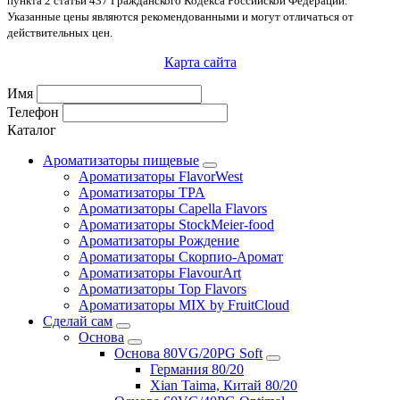
пункта 2 статьи 437 Гражданского Кодекса Российской Федерации.
Указанные цены являются рекомендованными и могут отличаться от
действительных цен.
Карта сайта
Имя
Телефон
Каталог
Ароматизаторы пищевые
Ароматизаторы FlavorWest
Ароматизаторы TPA
Ароматизаторы Capella Flavors
Ароматизаторы StockMeier-food
Ароматизаторы Рождение
Ароматизаторы Скорпио-Аромат
Ароматизаторы FlavourArt
Ароматизаторы Top Flavors
Ароматизаторы MIX by FruitCloud
Сделай сам
Основа
Основа 80VG/20PG Soft
Германия 80/20
Xian Taima, Китай 80/20