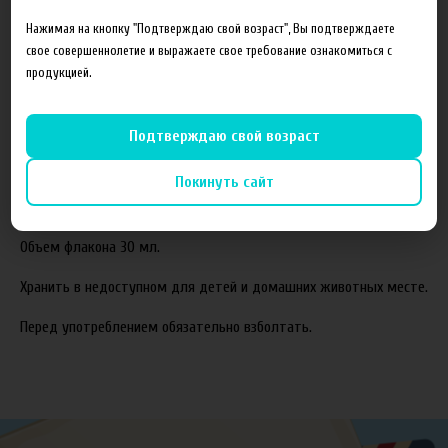
Состав готовой жидкости:
Нажимая на кнопку "Подтверждаю свой возраст", Вы подтверждаете
свое совершеннолетие и выражаете свое требование ознакомиться с
Пропиленгликоль(PG)
продукцией.
Растительный глицерин(VG)
Ароматизаторы
Подтверждаю свой возраст
Соотношение компонентов,%:
70VG/30PG.
Покинуть сайт
Жидкость производится с использованием американских
ароматизаторов TPA и Capella.
Объем флакона 30 мл.
Хранить в недоступном для детей и домашних животных месте.
Перед употреблением обязательно взболтать.