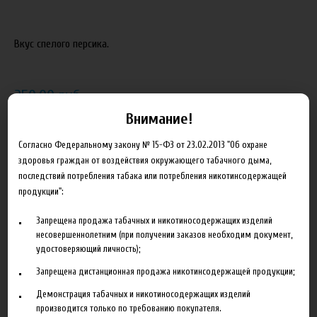
Вкус спелого персика.
250.00 руб
Внимание!
В корзину
Согласно Федеральному закону № 15-ФЗ от 23.02.2013 "Об охране
здоровья граждан от воздействия окружающего табачного дыма,
Добавить в сравнение
последствий потребления табака или потребления никотинсодержащей
продукции":
Запрещена продажа табачных и никотиносодержащих изделий
несовершеннолетним (при получении заказов необходим документ,
удостоверяющий личность);
Запрещена дистанционная продажа никотинсодержащей продукции;
Описание
Характеристики
Отзывы
Демонстрация табачных и никотиносодержащих изделий
производится только по требованию покупателя.